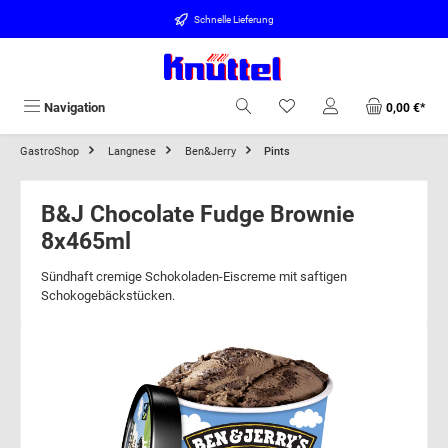
alt springen
Schnelle Lieferung
Navigation
0,00 €*
GastroShop
Langnese
Ben&Jerry
Pints
B&J Chocolate Fudge Brownie
8x465ml
Sündhaft cremige Schokoladen-Eiscreme mit saftigen
Schokogebäckstücken.
Bildergalerie überspringen