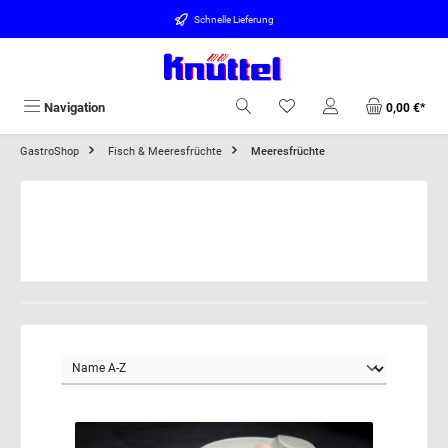
alt springen
Schnelle Lieferung
Navigation
0,00 €*
GastroShop
Fisch & Meeresfrüchte
Meeresfrüchte