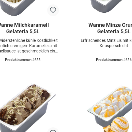
anne Milchkaramell
Wanne Minze Cru
Gelateria 5,5L
Gelateria 5,5L
widerstehliche kühle Köstlichkeit
Erfrischendes Minz Eis mit 
rrlich cremigem Karamelleis mit
Knusperschicht
llsauce ist geschmacklich eine
Hommage an die berühmte
Produktnummer:
4638
Produktnummer:
4636
amellcreme „Dulce de Leche".