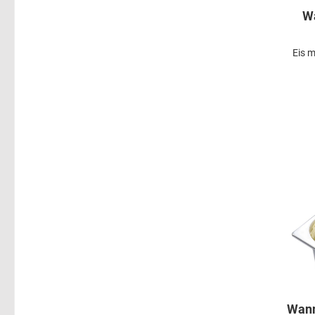
W
Eis 
Wann