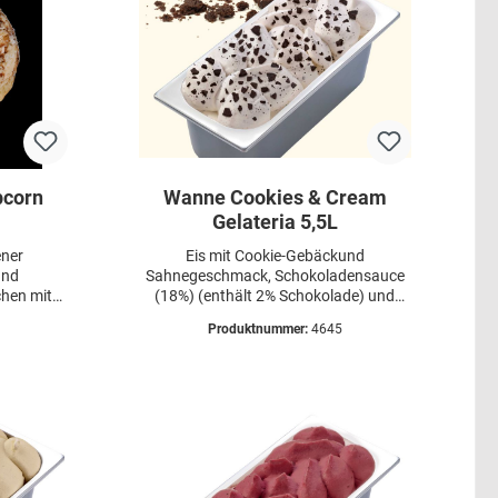
pcorn
Wanne Cookies & Cream
Gelateria 5,5L
ener
Eis mit Cookie-Gebäckund
und
Sahnegeschmack, Schokoladensauce
chen mit
(18%) (enthält 2% Schokolade) und
%).
Schoko-Cookie-Gebäckstückchen (7%)
Produktnummer:
4645