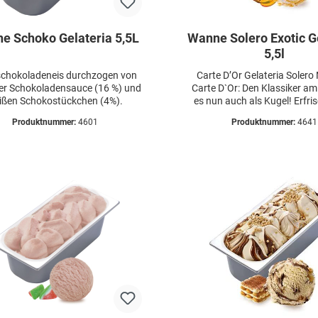
e Schoko Gelateria 5,5L
Wanne Solero Exotic G
5,5l
schokoladeneis durchzogen von
Carte D’Or Gelateria Solero
er Schokoladensauce (16 %) und
Carte D`Or: Den Klassiker am 
ißen Schokostückchen (4%).
es nun auch als Kugel! Erfr
Vanilla-Eis mit fruchtiger Sole
Produktnummer:
4601
Produktnummer:
4641
Sauce sorgt für ein ganzj
Urlaubs-Gefühl – ein wahrer
der Truhe!