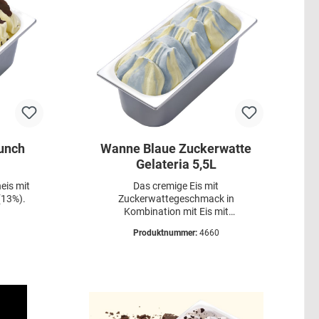
unch
Wanne Blaue Zuckerwatte
Gelateria 5,5L
eis mit
Das cremige Eis mit
(13%).
Zuckerwattegeschmack in
Kombination mit Eis mit
Vanillegeschmack schmeckt wie ein
Produktnummer:
4660
wahr gewordener süßer Kindertraum.