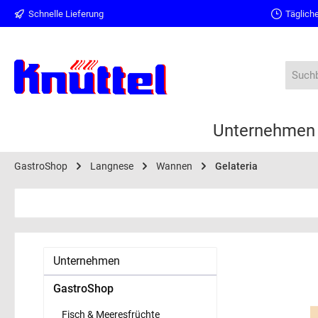
Schnelle Lieferung
Tägliche
springen
Zur Hauptnavigation springen
Unternehmen
GastroShop
Langnese
Wannen
Gelateria
Unternehmen
GastroShop
Fisch & Meeresfrüchte