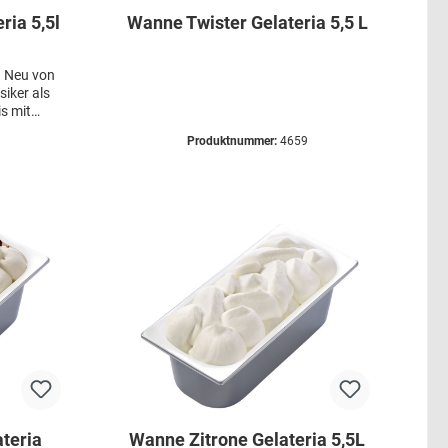
ria 5,5l
Wanne Twister Gelateria 5,5 L
u Neu von
siker als
is mit
en
Produktnummer:
4659
Akzente in
ganzjährig
Truhe.
teria
Wanne Zitrone Gelateria 5,5L