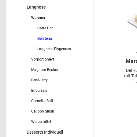
Langnese
Wannen
Carte Dor
Gelateria
Langnese Eisgenuss
Vorportioniert
Mars
Magnum Becher
Der k
mit Tu
Ben&Jerry
Impulseis
Cornetto Soft
Calippo Slush
Werbemittel
Desserts Individuell