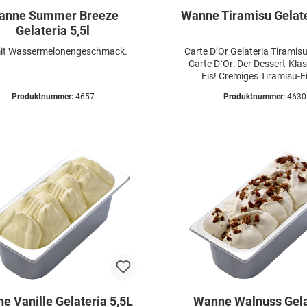
anne Summer Breeze
Wanne Tiramisu Gelate
Gelateria 5,5l
mit Wassermelonengeschmack.
Carte D’Or Gelateria Tiramis
Carte D`Or: Der Dessert-Klas
Eis! Cremiges Tiramisu-E
Kakaosauce und fein
Produktnummer:
4657
Produktnummer:
4630
Biskuitstückchen setzt neue 
unserem Portfolio und sorgt 
für neue Impulse an der 
e Vanille Gelateria 5,5L
Wanne Walnuss Gela