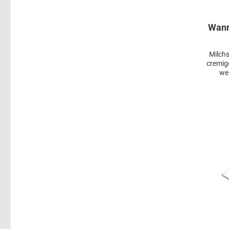
Wann
Milch
cremig
we