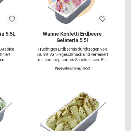
ia 5,5L
Wanne Konfetti Erdbeere
Gelateria 5,5l
 Arabica
Fruchtiges Erdbeereis durchzogen von
iniert
Eis mit Vanillegeschmack und verfeinert
gen
mit knusprig bunten Schokolinsen. Ein
inen ganz
farbenfroher Genuss für jedes Alter.
Produktnummer:
4653
uss!