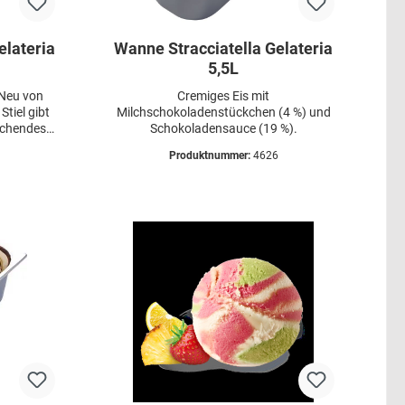
elateria
Wanne Stracciatella Gelateria
5,5L
 Neu von
Cremiges Eis mit
Stiel gibt
Milchschokoladenstückchen (4 %) und
ischendes
Schokoladensauce (19 %).
ro-Exotic-
Produktnummer:
4626
ähriges
 Magnet an