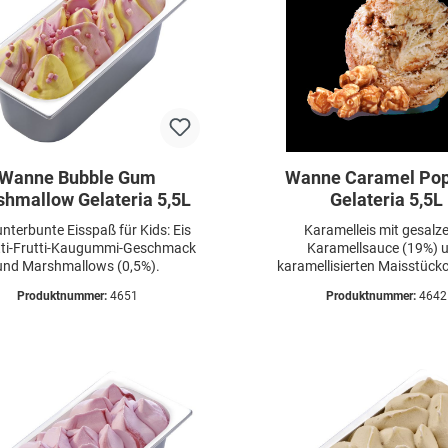
Wanne Bubble Gum
Wanne Caramel Po
hmallow Gelateria 5,5L
Gelateria 5,5L
unterbunte Eisspaß für Kids: Eis
Karamelleis mit gesalz
tti-Frutti-Kaugummi-Geschmack
Karamellsauce (19%) 
und Marshmallows (0,5%).
karamellisierten Maisstück
Popcorngeschmack (4
Produktnummer:
4651
Produktnummer:
4642