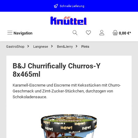
alt springen
Schnelle Lieferung
Navigation
0,00 €*
GastroShop
Langnese
Ben&Jerry
Pints
B&J Churrifically Churros-Y
8x465ml
Karamell-Eiscreme und Eiscreme mit Keksstücken mit Churro-
Geschmack und Zimt-Zucker-Stückchen, durchzogen von
Schokoladensauce.
Bildergalerie überspringen