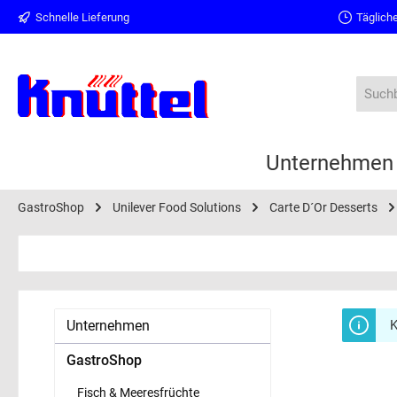
Schnelle Lieferung
Tägliche
springen
Zur Hauptnavigation springen
Unternehmen
GastroShop
Unilever Food Solutions
Carte D´Or Desserts
Unternehmen
K
GastroShop
Fisch & Meeresfrüchte