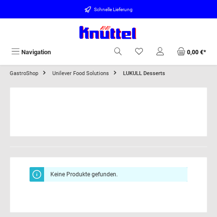
alt springen
Schnelle Lieferung
Navigation
0,00 €*
GastroShop
Unilever Food Solutions
LUKULL Desserts
Keine Produkte gefunden.