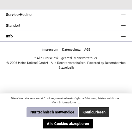
Service-Hotline
Standort
Info
Impressum
Datenschutz
AGB
* Alle Preise exkl. gesetzl. Mehrwertsteuer.
© 2026 Heinz Knüttel GmbH - Alle Rechte vorbehalten. Powered by
DezemberHub
&
zweigelb
Diese Website verwendet Cookies, um eine bestmögliche Erfahrung bieten zu können.
Mehr Informationen ...
Nur technisch notwendige
Konfigurieren
Sind Sie bereits Kunde?
Alle Cookies akzeptieren
Einloggen