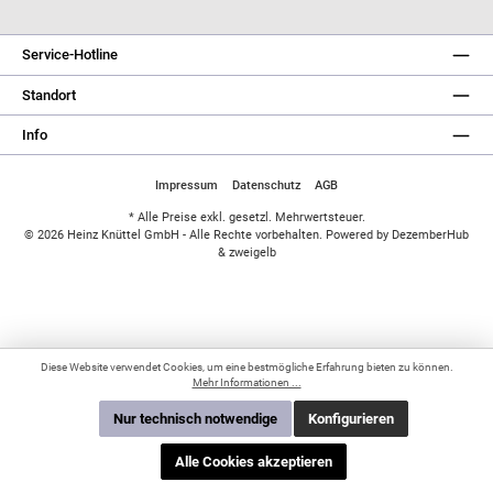
Service-Hotline
Standort
Info
Impressum
Datenschutz
AGB
* Alle Preise exkl. gesetzl. Mehrwertsteuer.
© 2026 Heinz Knüttel GmbH - Alle Rechte vorbehalten. Powered by
DezemberHub
&
zweigelb
Diese Website verwendet Cookies, um eine bestmögliche Erfahrung bieten zu können.
Mehr Informationen ...
Nur technisch notwendige
Konfigurieren
Sind Sie bereits Kunde?
Alle Cookies akzeptieren
Einloggen