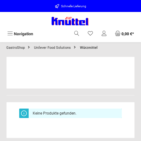
alt springen
Schnelle Lieferung
Navigation
0,00 €*
GastroShop
Unilever Food Solutions
Würzmittel
Keine Produkte gefunden.