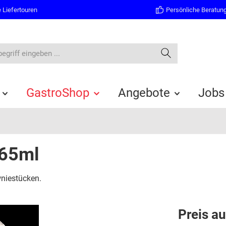
 Liefertouren
Persönliche Beratun
GastroShop
Angebote
Jobs
465ml
wniestücken.
Preis a