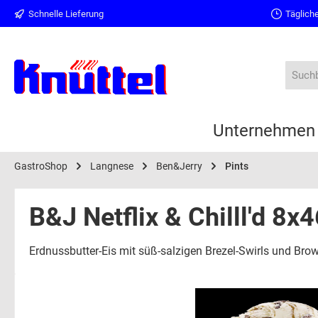
Schnelle Lieferung
Tägliche
springen
Zur Hauptnavigation springen
Unternehmen
GastroShop
Langnese
Ben&Jerry
Pints
B&J Netflix & Chilll'd 8x
Erdnussbutter-Eis mit süß-salzigen Brezel-Swirls und Bro
Bildergalerie überspringen